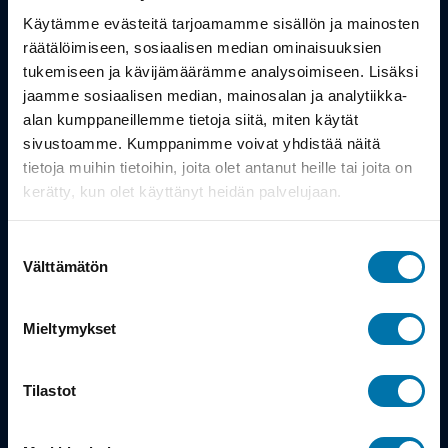
Työsuhdepyörä
Käytämme evästeitä tarjoamamme sisällön ja mainosten
räätälöimiseen, sosiaalisen median ominaisuuksien
Info
tukemiseen ja kävijämäärämme analysoimiseen. Lisäksi
jaamme sosiaalisen median, mainosalan ja analytiikka-
alan kumppaneillemme tietoja siitä, miten käytät
Toimitus
sivustoamme. Kumppanimme voivat yhdistää näitä
Takuu ja palautukset
tietoja muihin tietoihin, joita olet antanut heille tai joita on
kerätty, kun olet käyttänyt heidän palvelujaan.
Maksutavat
Suostumuksen
Vinkit ja osto-oppaat
Välttämätön
valinta
Meistä
Mieltymykset
Tarina
Tilastot