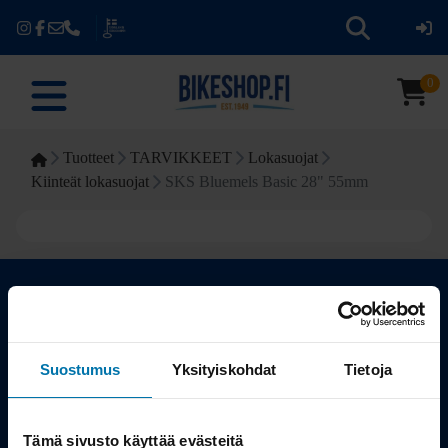
0
Tuotteet
TARVIKKEET
Lokasuojat
Kiinteät lokasuojat
SKS Bluemels Basic 28" 55mm
Kauppa
Suostumus
Yksityiskohdat
Tietoja
Tuotteet
Tämä sivusto käyttää evästeitä