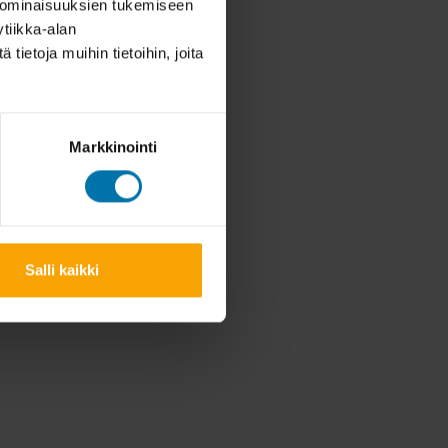
 ominaisuuksien tukemiseen
tiikka-alan
ietoja muihin tietoihin, joita
Markkinointi
Salli kaikki