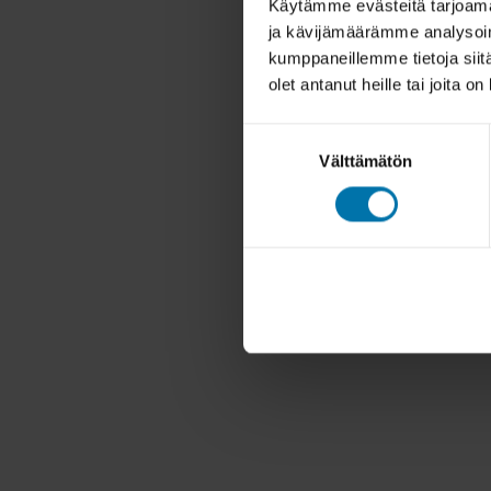
Käytämme evästeitä tarjoama
ja kävijämäärämme analysoim
kumppaneillemme tietoja siitä
olet antanut heille tai joita o
Suostumuksen
Välttämätön
valinta