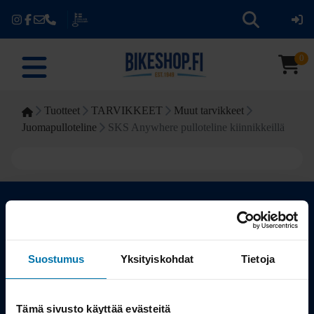
0
Tuotteet
TARVIKKEET
Muut tarvikkeet
Juomapulloteline
SKS Anywhere pulloteline kiinnikkeillä
Kauppa
Suostumus
Yksityiskohdat
Tietoja
Tuotteet
Tämä sivusto käyttää evästeitä