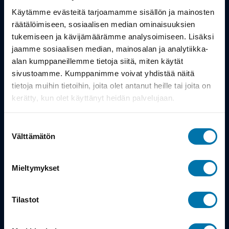
Työsuhdepyörä
Käytämme evästeitä tarjoamamme sisällön ja mainosten
räätälöimiseen, sosiaalisen median ominaisuuksien
Info
tukemiseen ja kävijämäärämme analysoimiseen. Lisäksi
jaamme sosiaalisen median, mainosalan ja analytiikka-
alan kumppaneillemme tietoja siitä, miten käytät
Toimitus
sivustoamme. Kumppanimme voivat yhdistää näitä
Takuu ja palautukset
tietoja muihin tietoihin, joita olet antanut heille tai joita on
kerätty, kun olet käyttänyt heidän palvelujaan.
Maksutavat
Suostumuksen
Vinkit ja osto-oppaat
Välttämätön
valinta
Meistä
Mieltymykset
Tarina
Tilastot