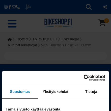
0
Tuotteet
TARVIKKEET
Lokasuojat
Kiinteät lokasuojat
SKS Bluemels Basic 24" 60mm
Kauppa
Suostumus
Yksityiskohdat
Tietoja
Tuotteet
Tämä sivusto käyttää evästeitä