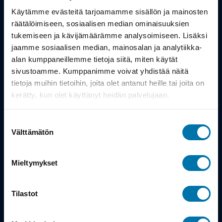
Työsuhdepyörä
Käytämme evästeitä tarjoamamme sisällön ja mainosten
räätälöimiseen, sosiaalisen median ominaisuuksien
Info
tukemiseen ja kävijämäärämme analysoimiseen. Lisäksi
jaamme sosiaalisen median, mainosalan ja analytiikka-
alan kumppaneillemme tietoja siitä, miten käytät
Toimitus
sivustoamme. Kumppanimme voivat yhdistää näitä
Takuu ja palautukset
tietoja muihin tietoihin, joita olet antanut heille tai joita on
kerätty, kun olet käyttänyt heidän palvelujaan.
Maksutavat
Suostumuksen
Vinkit ja osto-oppaat
Välttämätön
valinta
Meistä
Mieltymykset
Tarina
Tilastot