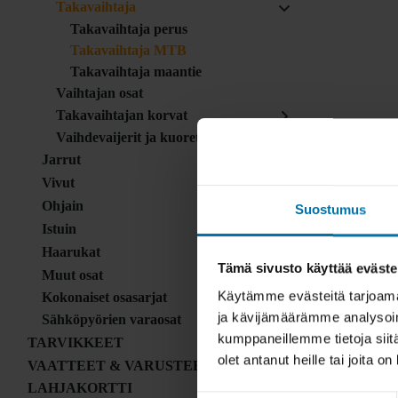
Takavaihtaja
Takavaihtaja perus
Takavaihtaja MTB
Takavaihtaja maantie
Vaihtajan osat
Takavaihtajan korvat
Vaihdevaijerit ja kuoret
Jarrut
Vivut
Ohjain
Suostumus
Istuin
Haarukat
Tämä sivusto käyttää eväste
Muut osat
Käytämme evästeitä tarjoama
Kokonaiset osasarjat
ja kävijämäärämme analysoim
Sähköpyörien varaosat
kumppaneillemme tietoja siitä
TARVIKKEET
olet antanut heille tai joita o
VAATTEET & VARUSTEET
LAHJAKORTTI