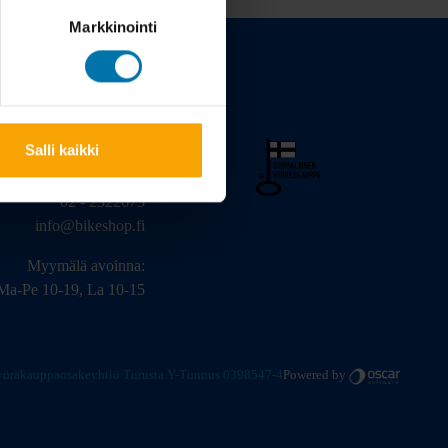
Markkinointi
Salli kaikki
arinkatu 3, 20320 Turku
02 - 2322675
info@bikeshop.fi
Myymälä avoinna:
Ma-Pe 10-19, La 10-15
 Pyöräkauppaosakeyhtiö Turusta Y-Tunnus 0398547-4
Powered by