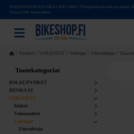
KOROTONTA MAKSUAIKAA JOPA 24KK! | Polkupyörät kotiovelle ajovalmiina | Kotim
Turussa 1940 -luvulta lähtien
Tuotteet
VARAOSAT
Vaihtajat
Takavaihtaja
Takava
Tuotekategoriat
POLKUPYÖRÄT
RENKAAT
VARAOSAT
Kiekot
Voimansiirto
Vaihtajat
Etuvaihtaja