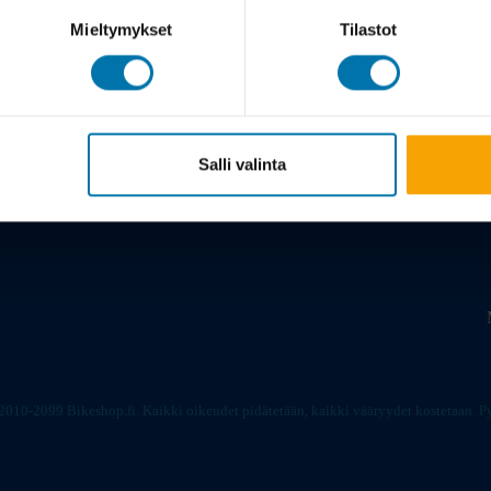
Mieltymykset
Tilastot
Meistä
Salli valinta
Tarina
Viil
2010-2099 Bikeshop.fi. Kaikki oikeudet pidätetään, kaikki vääryydet kostetaan.