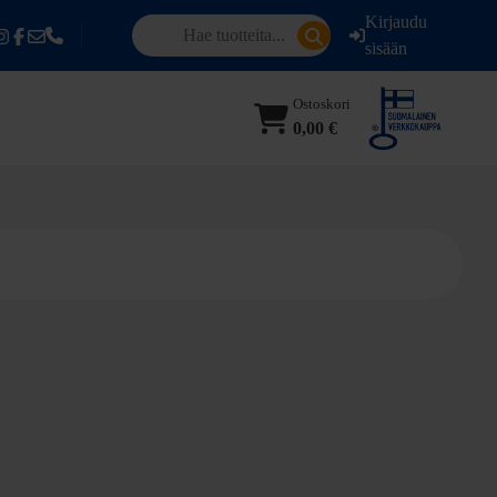
Kirjaudu
sisään
Ostoskori
0,00 €