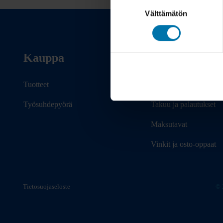
Suostumuksen
Välttämätön
valinta
Kauppa
Info
Tuotteet
Toimitus
Työsuhdepyörä
Takuu ja palautukset
Maksutavat
Vinkit ja osto-oppaat
Tietosuojaseloste
© 