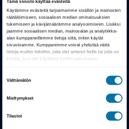
Tämä sivusto käyttää evästeitä
Työsuhdepyörä
Käytämme evästeitä tarjoamamme sisällön ja mainosten
räätälöimiseen, sosiaalisen median ominaisuuksien
tukemiseen ja kävijämäärämme analysoimiseen. Lisäksi
Info
jaamme sosiaalisen median, mainosalan ja analytiikka-
alan kumppaneillemme tietoja siitä, miten käytät
Toimitus
sivustoamme. Kumppanimme voivat yhdistää näitä
tietoja muihin tietoihin, joita olet antanut heille tai joita on
Takuu ja palautukset
kerätty, kun olet käyttänyt heidän palvelujaan.
Maksutavat
Suostumuksen
Vinkit ja osto-oppaat
Välttämätön
valinta
Meistä
Mieltymykset
Tarina
Tilastot