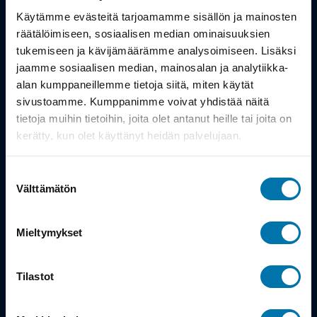
Työsuhdepyörä
Käytämme evästeitä tarjoamamme sisällön ja mainosten
räätälöimiseen, sosiaalisen median ominaisuuksien
Info
tukemiseen ja kävijämäärämme analysoimiseen. Lisäksi
jaamme sosiaalisen median, mainosalan ja analytiikka-
alan kumppaneillemme tietoja siitä, miten käytät
Toimitus
sivustoamme. Kumppanimme voivat yhdistää näitä
Takuu ja palautukset
tietoja muihin tietoihin, joita olet antanut heille tai joita on
kerätty, kun olet käyttänyt heidän palvelujaan.
Maksutavat
Suostumuksen
Vinkit ja osto-oppaat
Välttämätön
valinta
Meistä
Mieltymykset
Tarina
Tilastot