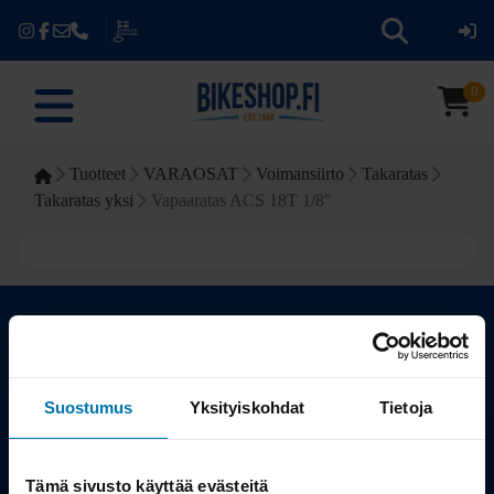
0
Tuotteet
VARAOSAT
Voimansiirto
Takaratas
Takaratas yksi
Vapaaratas ACS 18T 1/8"
Kauppa
Suostumus
Yksityiskohdat
Tietoja
Tuotteet
Tämä sivusto käyttää evästeitä