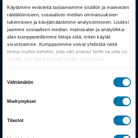
Työsuhdepyörä
Käytämme evästeitä tarjoamamme sisällön ja mainosten
räätälöimiseen, sosiaalisen median ominaisuuksien
Info
tukemiseen ja kävijämäärämme analysoimiseen. Lisäksi
jaamme sosiaalisen median, mainosalan ja analytiikka-
alan kumppaneillemme tietoja siitä, miten käytät
Toimitus
sivustoamme. Kumppanimme voivat yhdistää näitä
Takuu ja palautukset
tietoja muihin tietoihin, joita olet antanut heille tai joita on
kerätty, kun olet käyttänyt heidän palvelujaan.
Maksutavat
Suostumuksen
Vinkit ja osto-oppaat
Välttämätön
valinta
Meistä
Mieltymykset
Tarina
Tilastot