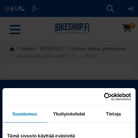
0
Tuotteet
RENKAAT
Tubeless, paikat, pistosuojaus
Vittoria Airliner Downhill 27,5" - 2.35/2.6"
Kauppa
Suostumus
Yksityiskohdat
Tietoja
Tuotteet
Tämä sivusto käyttää evästeitä