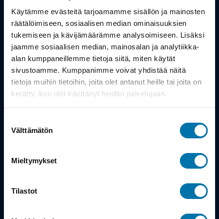
Työsuhdepyörä
Käytämme evästeitä tarjoamamme sisällön ja mainosten
räätälöimiseen, sosiaalisen median ominaisuuksien
Info
tukemiseen ja kävijämäärämme analysoimiseen. Lisäksi
jaamme sosiaalisen median, mainosalan ja analytiikka-
alan kumppaneillemme tietoja siitä, miten käytät
Toimitus
sivustoamme. Kumppanimme voivat yhdistää näitä
Takuu ja palautukset
tietoja muihin tietoihin, joita olet antanut heille tai joita on
kerätty, kun olet käyttänyt heidän palvelujaan.
Maksutavat
Suostumuksen
Vinkit ja osto-oppaat
Välttämätön
valinta
Meistä
Mieltymykset
Tarina
Tilastot