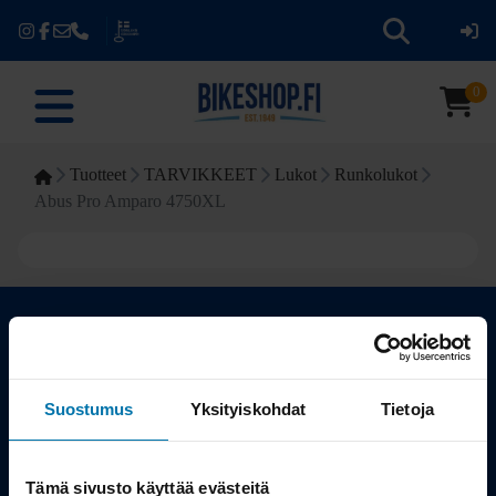
0
Tuotteet
TARVIKKEET
Lukot
Runkolukot
Abus Pro Amparo 4750XL
Kauppa
Suostumus
Yksityiskohdat
Tietoja
Tuotteet
Tämä sivusto käyttää evästeitä