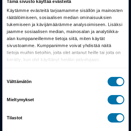
Tämä sivusto käyttää evästeitä
Työsuhdepyörä
Käytämme evästeitä tarjoamamme sisällön ja mainosten
räätälöimiseen, sosiaalisen median ominaisuuksien
tukemiseen ja kävijämäärämme analysoimiseen. Lisäksi
Info
jaamme sosiaalisen median, mainosalan ja analytiikka-
alan kumppaneillemme tietoja siitä, miten käytät
Toimitus
sivustoamme. Kumppanimme voivat yhdistää näitä
tietoja muihin tietoihin, joita olet antanut heille tai joita on
Takuu ja palautukset
kerätty, kun olet käyttänyt heidän palvelujaan.
Maksutavat
Suostumuksen
Vinkit ja osto-oppaat
Välttämätön
valinta
Meistä
Mieltymykset
Tarina
Tilastot