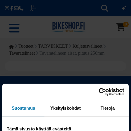
0
Tuotteet
TARVIKKEET
Kuljetusvälineet
Tavaratelineet
Tavaratelineen aisat, pituus 250mm
Kauppa
Suostumus
Yksityiskohdat
Tietoja
Tuotteet
Tämä sivusto käyttää evästeitä