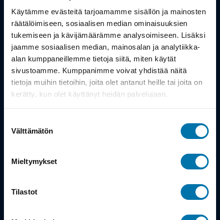
Työsuhdepyörä
Käytämme evästeitä tarjoamamme sisällön ja mainosten
räätälöimiseen, sosiaalisen median ominaisuuksien
Info
tukemiseen ja kävijämäärämme analysoimiseen. Lisäksi
jaamme sosiaalisen median, mainosalan ja analytiikka-
alan kumppaneillemme tietoja siitä, miten käytät
Toimitus
sivustoamme. Kumppanimme voivat yhdistää näitä
Takuu ja palautukset
tietoja muihin tietoihin, joita olet antanut heille tai joita on
kerätty, kun olet käyttänyt heidän palvelujaan.
Maksutavat
Suostumuksen
Vinkit ja osto-oppaat
Välttämätön
valinta
Meistä
Mieltymykset
Tarina
Tilastot